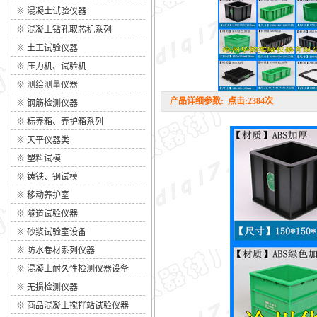
※
混凝土试验仪器
※
混凝土钻孔取芯机系列
※
土工试验仪器
※
压力机、试验机
※
测绘测量仪器
产品详细参数: 点击:2384次
※
钢筋检测仪器
※
标养箱、养护箱系列
※
天平仪器类
※
塑料试模
※
铸铁、钢试模
※
移动养护室
※
隧道试验仪器
※
砂浆试验室设备
※
防水卷材系列仪器
※
混凝土耐久性检测仪器设备
※
无损检测仪器
※
商品混凝土搅拌站试验仪器