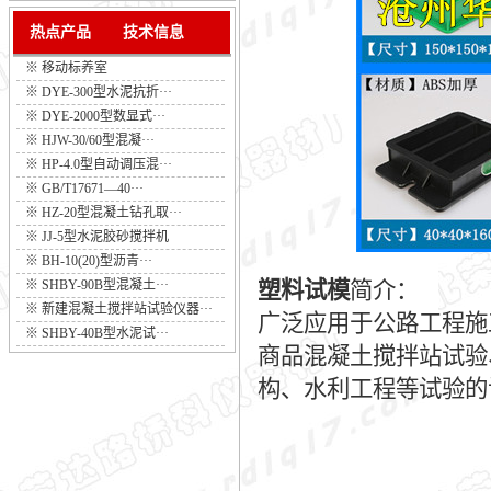
热点产品
技术信息
※
移动标养室
※
DYE-300型水泥抗折···
※
DYE-2000型数显式···
※
HJW-30/60型混凝···
※
HP-4.0型自动调压混···
※
GB/T17671—40···
※
HZ-20型混凝土钻孔取···
※
JJ-5型水泥胶砂搅拌机
※
BH-10(20)型沥青···
※
SHBY-90B型混凝土···
塑料试模
简介：
※
新建混凝土搅拌站试验仪器···
广泛应用于公路工程施
※
SHBY-40B型水泥试···
商品混凝土搅拌站试验
构、水利工程等试验的