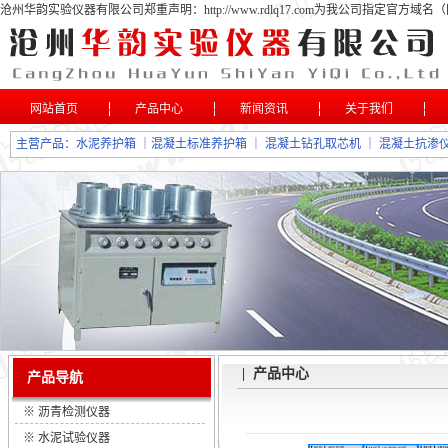
沧州华韵实验仪器有限公司郑重声明：http://www.rdlq17.com为我公司指定
网站首页
产品中心
新闻资讯
关于我们
主营产品：
水泥养护箱
｜
混凝土标准养护箱
｜
混凝土钻孔取芯机
｜
混凝土抗渗
| 产品中心
产品导航
※
沥青检测仪器
※
水泥试验仪器